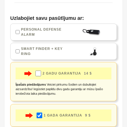
Uzlabojiet savu pasūtījumu ar:
PERSONAL DEFENSE
ALARM
SMART FINDER + KEY
RING
2 GADU GARANTIJA
14 $
Īpašais piedāvājums
Veiciet pirkumu šodien un dubultojiet
aizsardzību! Iegūstiet papildu divu gadu garantiju ar mūsu īpašo
ierobežota laika piedāvājumu.
1 GADA GARANTIJA
9 $