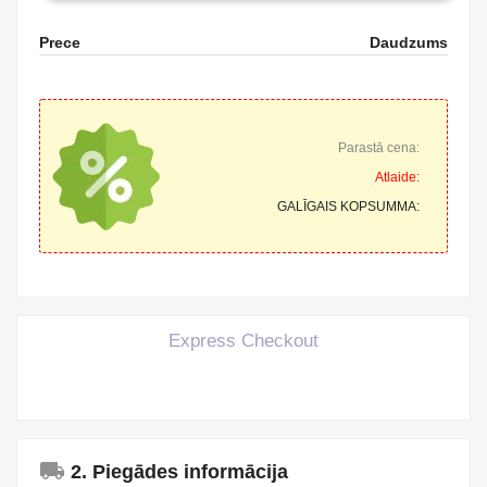
Prece
Daudzums
Parastā cena:
Atlaide:
GALĪGAIS KOPSUMMA:
Express Checkout
local_shipping
2. Piegādes informācija