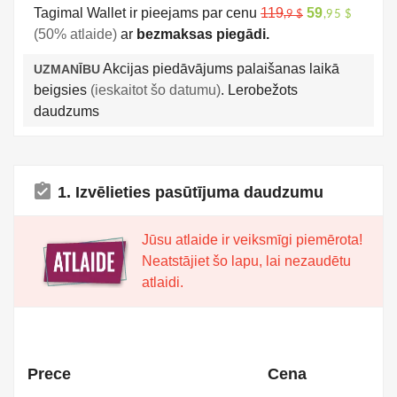
Tagimal Wallet ir pieejams par cenu
119
59
,9 $
,95 $
(50% atlaide)
ar
bezmaksas piegādi.
Akcijas piedāvājums palaišanas laikā
UZMANĪBU
beigsies
(ieskaitot šo datumu)
. Lerobežots
daudzums
assignment_turned_in
1. Izvēlieties pasūtījuma daudzumu
Jūsu atlaide ir veiksmīgi piemērota!
Neatstājiet šo lapu, lai nezaudētu
atlaidi.
Prece
Cena